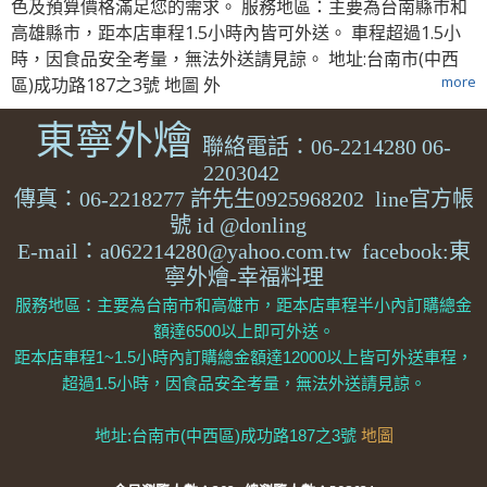
色及預算價格滿足您的需求。 服務地區：主要為台南縣市和
高雄縣市，距本店車程1.5小時內皆可外送。 車程超過1.5小
時，因食品安全考量，無法外送請見諒。 地址:台南市(中西
more
區)成功路187之3號 地圖 外
東寧外燴
聯絡電話：06-2214280 06-
2203042
傳真：06-2218277
許先生0925968202 line官方帳
號 id @donling
E-mail：a062214280@yahoo.com.tw facebook:東
寧外燴-幸福料理
服務地區：主要為台南市和高雄市，距本店車程半小內訂購總金
額達6500以上即可外送。
距本店車程1~1.5小時內訂購總金額達12000以上皆可外送車程，
超過1.5小時，因食品安全考量，無法外送請見諒。
地址:台南市(中西區)成功路187之3號
地圖